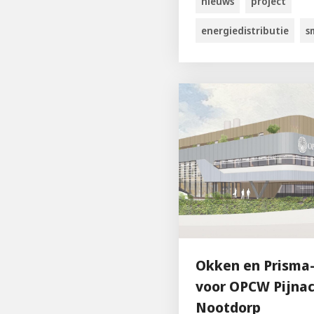
nieuws
project
energiedistributie
s
Okken en Prisma-
voor OPCW Pijnac
Nootdorp