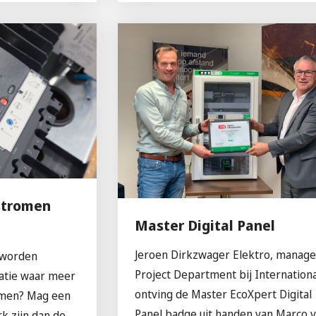
stromen
Master Digital Panel
Jeroen Dirkzwager Elektro, manage
 worden
Project Department bij Internation
latie waar meer
ontving de Master EcoXpert Digital
omen? Mag een
Panel badge uit handen van Marco 
k zijn dan de