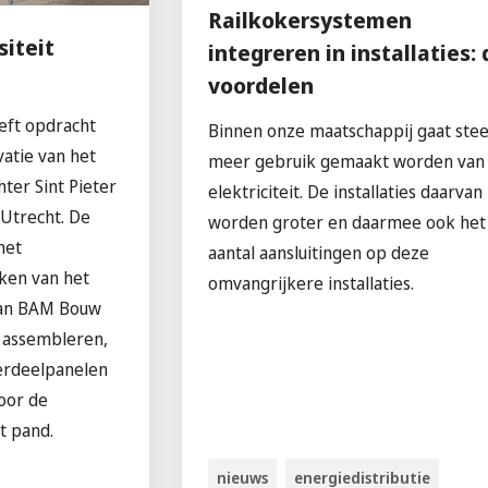
Railkokersystemen
siteit
integreren in installaties: 
voordelen
eft opdracht
Binnen onze maatschappij gaat ste
atie van het
meer gebruik gemaakt worden van
ter Sint Pieter
elektriciteit. De installaties daarvan
 Utrecht. De
worden groter en daarmee ook het
het
aantal aansluitingen op deze
ken van het
omvangrijkere installaties.
van BAM Bouw
, assembleren,
verdeelpanelen
voor de
t pand.
nieuws
energiedistributie