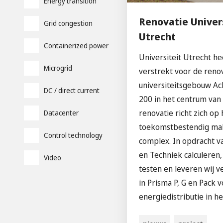
Energy transition
Renovatie Univer
Grid congestion
Utrecht
Containerized power
Universiteit Utrecht he
Microgrid
verstrekt voor de renov
universiteitsgebouw Ach
DC / direct current
200 in het centrum van
renovatie richt zich op 
Datacenter
toekomstbestendig ma
Control technology
complex. In opdracht 
en Techniek calculeren
Video
testen en leveren wij 
in Prisma P, G en Pack 
energiedistributie in he