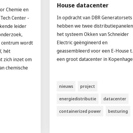
House datacenter
or Chemie en
In opdracht van DBR Generatorsets
Tech Center -
hebben we twee distributiepanelen
rkende leider
het systeem Okken van Schneider
 onderzoek,
Electric geëngineerd en
et centrum wordt
geassembleerd voor een E-House t.b
, hét
een groot datacenter in Kopenhage
at zich inzet om
van chemische
nieuws
project
energiedistributie
datacenter
containerized power
besturing