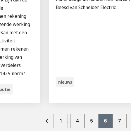
Beesd van Schneider Electric.
de
men rekening
zende werking
 Kan met een
tiviteit
g men rekenen
erking van
 verdelers
61439 norm?
nieuws
ibutie
1
4
5
6
7