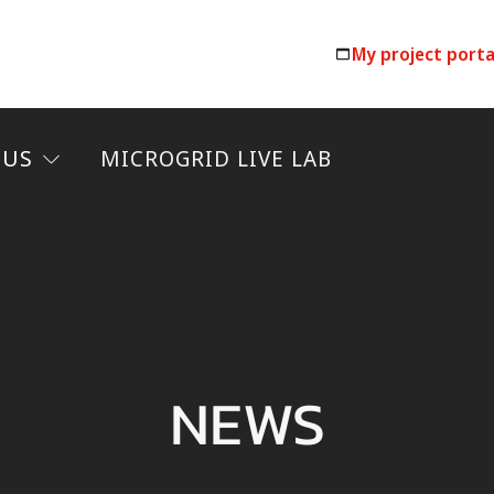
My project porta
 US
MICROGRID LIVE LAB
NEWS