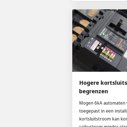
Hogere kortsluit
begrenzen
Mogen 6kA automaten
toegepast in een instal
kortsluitstroom kan k
railsysteem minder ster