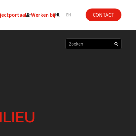
ojectportaal
Werken bij
CONTACT
NL
EN
ILIEU