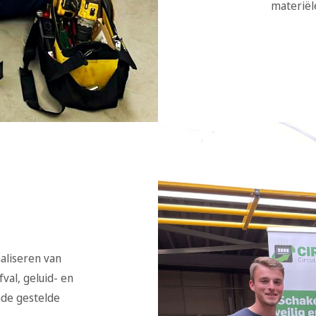
materiël
maliseren van
val, geluid- en
nde gestelde