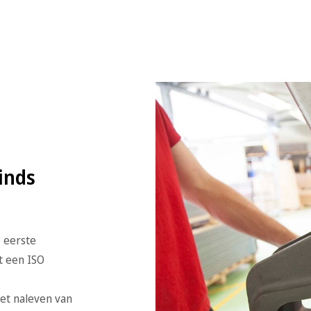
sinds
e eerste
t een ISO
het naleven van