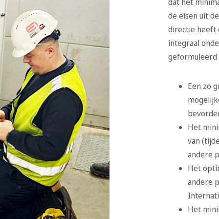
dat het minim
de eisen uit d
directie heeft
integraal ond
geformuleerd d
Een zo g
mogelijk
bevorder
Het minim
van (tij
andere p
Het opti
andere p
Internati
Het mini