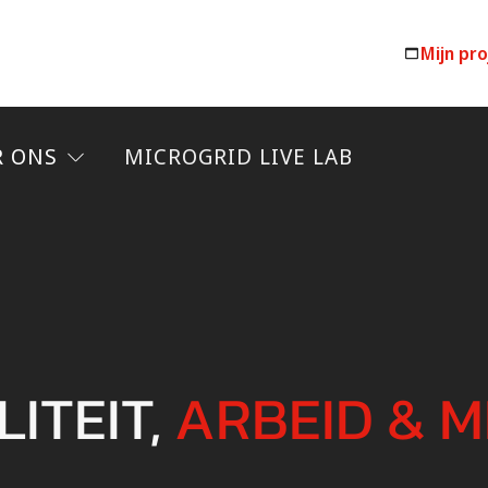
Mijn pr
R ONS
MICROGRID LIVE LAB
ITEIT,
ARBEID & M