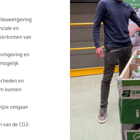
ilieuwetgeving
nciale en
 voorkomen van
 omgeving en
 mogelijk
erheden en
um kunnen
wijze omgaan
n van de CO2-