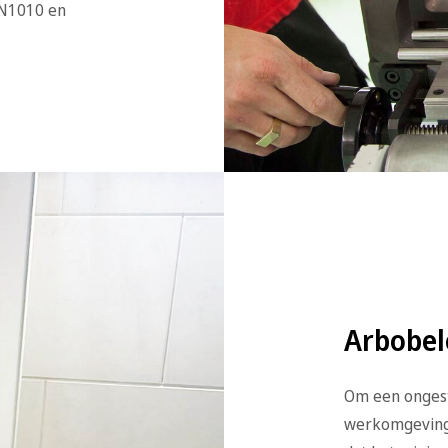
EN1010 en
Arbobel
Om een ongest
werkomgeving t