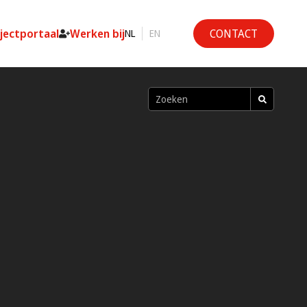
ojectportaal
Werken bij
CONTACT
NL
EN