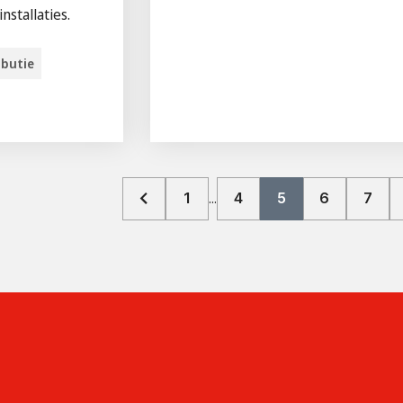
nstallaties.
ibutie
1
4
5
6
7