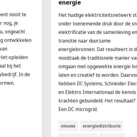
energie
bent nooit te
Het huidige elektriciteitsnetwerk st
r nog, je
onder toenemende druk door de sn
nu, ongeacht
elektrificatie van de samenleving e
ang ontwikkelen
transitie naar duurzame
 van
energiebronnen. Dat resulteert in 
 Het opleiden
noodzaak de traditionele manier va
al bij het
omgaan met opgewekte energie los
edrijf. In de
laten en creatief te worden. Daarvo
vormen.
hebben DC Systems, Schneider Elect
en Elektro Internationaal de kennis
krachten gebundeld. Het resultaat?
Een DC microgrid.
nieuws
energiedistributie