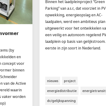
Binnen het laadpleinproject “Green
Parking” van a.s.r., dat voorziet in PV
opwekking, energieopslag en AC-
laadpalen, werd een ambitieus plan
uitgewerkt voor het ontwikkelen v
omvormer
een veilig en autonoom regelend PV
laadplein op basis van gelijkstroom
eerste in zijn soort in Nederland.
tems (by
wikkelden en
n concept voor
mvormer binnen
Schneider
nieuws
project
en van de Active
 wereld waarin
energiedistributie
energietransit
s vaker worden
dc/gelijkspanning
 op)