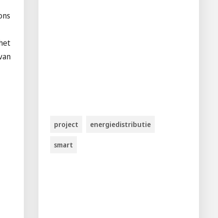
ons
het
van
project
energiedistributie
smart