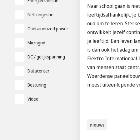
Energietransitie
Naar school gaan is niet
leeftijdsafhankelijk. Je 
Netcongestie
oud om te leren. Sterke
Containerized power
ontwikkelt jezelf conti
je leeftijd. Een leven l
Microgrid
is dan ook het adagium
DC / gelijkspanning
Elektro Internationaal.
van mensen staat centra
Datacenter
Woerdense paneelbouwb
meest uiteenlopende 
Besturing
Video
nieuws