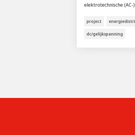
elektrotechnische (AC-)i
project
energiedistr
dc/gelijkspanning