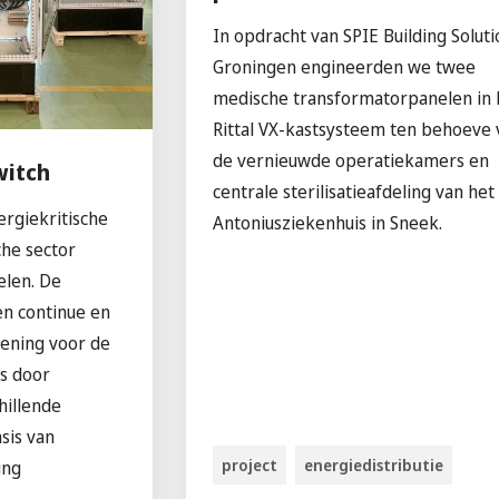
In opdracht van SPIE Building Soluti
Groningen engineerden we twee
medische transformatorpanelen in 
Rittal VX-kastsysteem ten behoeve 
de vernieuwde operatiekamers en
witch
centrale sterilisatieafdeling van het
ergiekritische
Antoniusziekenhuis in Sneek.
che sector
elen. De
n continue en
ening voor de
rs door
hillende
sis van
project
energiedistributie
ing