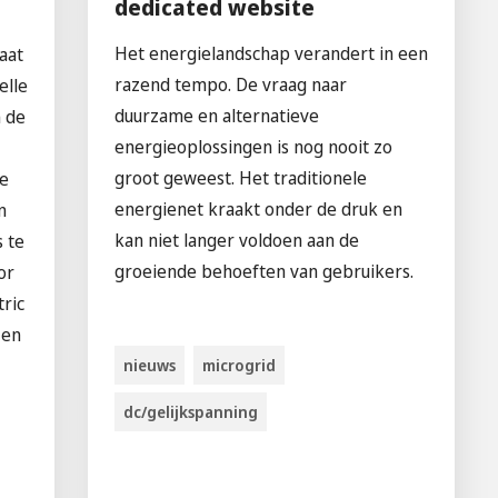
dedicated website
Het energielandschap verandert in een
aat
razend tempo. De vraag naar
elle
duurzame en alternatieve
n de
energieoplossingen is nog nooit zo
groot geweest. Het traditionele
de
energienet kraakt onder de druk en
n
kan niet langer voldoen aan de
 te
groeiende behoeften van gebruikers.
or
ric
 en
nieuws
microgrid
dc/gelijkspanning