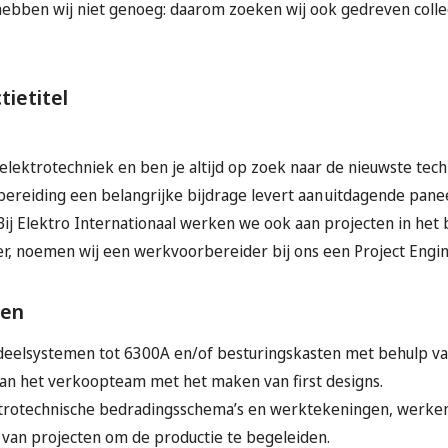
hebben wij niet genoeg: daarom zoeken wij ook gedreven colle
tietitel
elektrotechniek en ben je altijd op zoek naar de nieuwste tech
bereiding een belangrijke bijdrage levert aan uitdagende pan
! Bij Elektro Internationaal werken we ook aan projecten in het
ter, noemen wij een werkvoorbereider bij ons een Project Engi
den
eelsystemen tot 6300A en/of besturingskasten met behulp v
an het verkoopteam met het maken van first designs.
trotechnische bedradingsschema’s en werktekeningen, werken
van projecten om de productie te begeleiden.