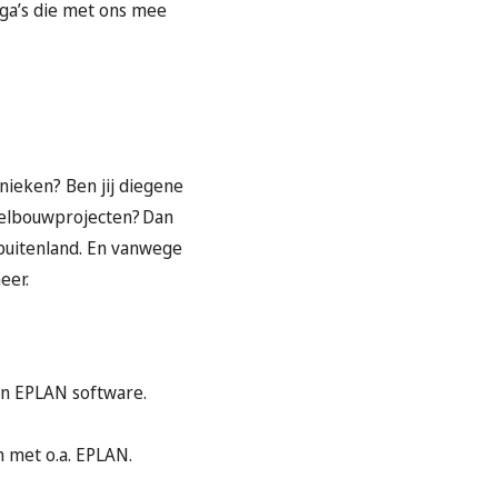
ga’s die met ons mee
nieken? Ben jij diegene
eelbouwprojecten? Dan
 buitenland. En vanwege
neer.
an EPLAN software.
 met o.a. EPLAN.