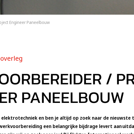
oject Engineer Paneelbouw
 overleg
ORBEREIDER / P
EER PANEELBOUW
 elektrotechniek en ben je altijd op zoek naar de nieuwste t
 werkvoorbereiding een belangrijke bijdrage levert aan uit