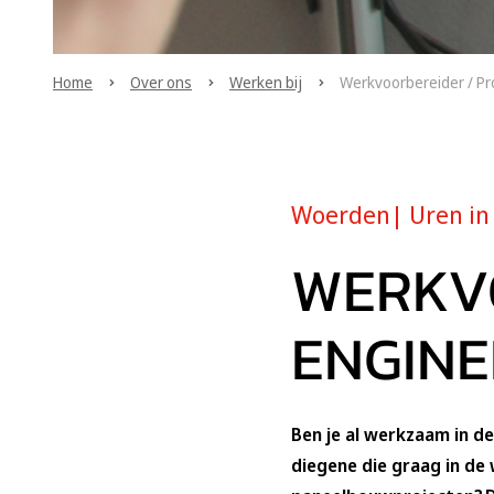
Home
Over ons
Werken bij
Werkvoorbereider / Pr
Woerden| Uren in
WERKVO
ENGIN
Ben je al werkzaam in de
diegene die graag in de