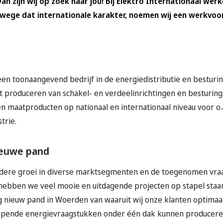
n zijn wij op zoek naar jou! Bij Elektro Internationaal wer
anwege dat internationale karakter, noemen wij een werkvoor
 een toonaangevend bedrijf in de energiedistributie en bestur
et produceren van schakel- en verdeelinrichtingen en besturing
n maatproducten op nationaal en internationaal niveau voor o.a. 
trie.
ieuwe pand
dere groei in diverse marktsegmenten en de toegenomen vraa
 hebben we veel mooie en uitdagende projecten op stapel staan
ig nieuw pand in Woerden van waaruit wij onze klanten optima
lopende energievraagstukken onder één dak kunnen producer