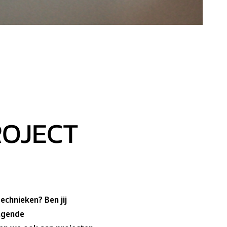
ROJECT
echnieken? Ben jij
dagende