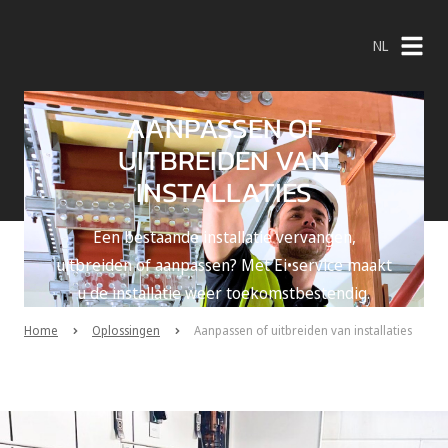
NL
NL
AANPASSEN OF
EN
UITBREIDEN VAN
INSTALLATIES
Een bestaande installatie vervangen,
uitbreiden of aanpassen? Met Ei•service maakt
u de installatie weer toekomstbestendig.
Home
Oplossingen
Aanpassen of uitbreiden van installaties