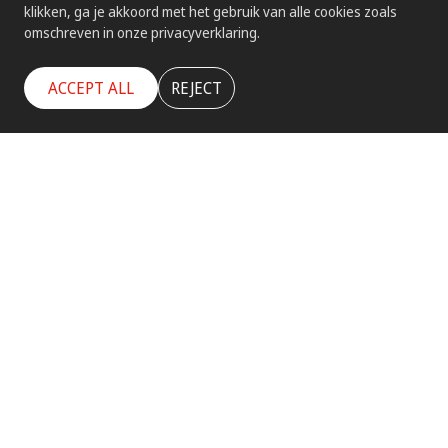
klikken, ga je akkoord met het gebruik van alle cookies zoals
omschreven in onze privacyverklaring.
ACCEPT ALL
REJECT
Paneelbouw en besturingstechniek
Elektro Internationaal B.V.
Middellandse Zee 14
3446 CG Woerden
the Netherlands