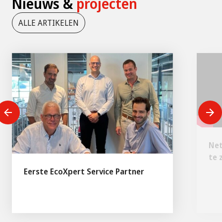
Nieuws &
projecten
ALLE ARTIKELEN
Net
te z
Eerste EcoXpert Service Partner