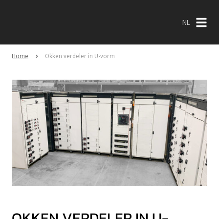
NL
NL
Home
Okken verdeler in U-vorm
EN
OKKEN VERDELER IN U-