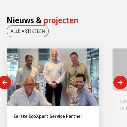
Nieuws &
projecten
ALLE ARTIKELEN
Net
te z
Eerste EcoXpert Service Partner